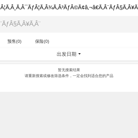
Â¦Ã‚Â¸Ã‚Â¯ÃƒÂ¦Ã‚Â¾Ã‚Â³ÃƒÂ©Ã¢â‚¬â€Ã‚Â¨ÃƒÂ§Ã‚Â¥Ã
预售(0)
保险(0)
出发日期
|
暂无搜索结果
请重新搜索或修改筛选条件，一定会找到适合您的产品