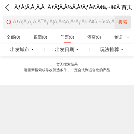
ÃƒÂ¦Ã‚Â¸Ã‚Â¯ÃƒÂ¦Ã‚Â¾Ã‚Â³ÃƒÂ©Ã¢â‚¬â€Ã‚Â¨Ãƒ
首页
搜索
全部(0)
跟团(0)
门票(0)
酒店(0)
签证(0)
特产商品(0)
出发城市
出发日期
玩法推荐
|
|
暂无搜索结果
请重新搜索或修改筛选条件，一定会找到适合您的产品