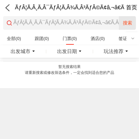
ÃƒÂ¦Ã‚Â¸Ã‚Â¯ÃƒÂ¦Ã‚Â¾Ã‚Â³ÃƒÂ©Ã¢â‚¬â€Ã‚Â¨Ãƒ
首页
搜索
全部(0)
跟团(0)
门票(0)
酒店(0)
签证(0)
特产商品(0)
出发城市
出发日期
玩法推荐
|
|
暂无搜索结果
请重新搜索或修改筛选条件，一定会找到适合您的产品