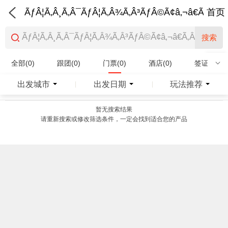
ÃƒÂ¦Ã‚Â¸Ã‚Â¯ÃƒÂ¦Ã‚Â¾Ã‚Â³ÃƒÂ©Ã¢â‚¬â€Ã‚Â¨Ãƒ
首页
搜索
全部(0)
跟团(0)
门票(0)
酒店(0)
签证(0)
特产商品(0)
出发城市
出发日期
玩法推荐
|
|
暂无搜索结果
请重新搜索或修改筛选条件，一定会找到适合您的产品