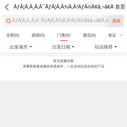
ÃƒÂ¦Ã‚Â¸Ã‚Â¯ÃƒÂ¦Ã‚Â¾Ã‚Â³ÃƒÂ©Ã¢â‚¬â€Ã‚Â¨Ãƒ
首页
搜索
全部(0)
跟团(0)
门票(0)
酒店(0)
签证(0)
特产商品(0)
出发城市
出发日期
玩法推荐
|
|
暂无搜索结果
请重新搜索或修改筛选条件，一定会找到适合您的产品