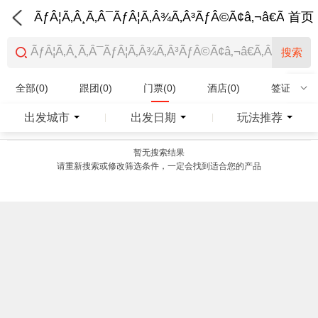
ÃƒÂ¦Ã‚Â¸Ã‚Â¯ÃƒÂ¦Ã‚Â¾Ã‚Â³ÃƒÂ©Ã¢â‚¬â€Ã‚Â¨Ãƒ
首页
搜索
全部(0)
跟团(0)
门票(0)
酒店(0)
签证(0)
特产商品(0)
出发城市
出发日期
玩法推荐
|
|
暂无搜索结果
请重新搜索或修改筛选条件，一定会找到适合您的产品