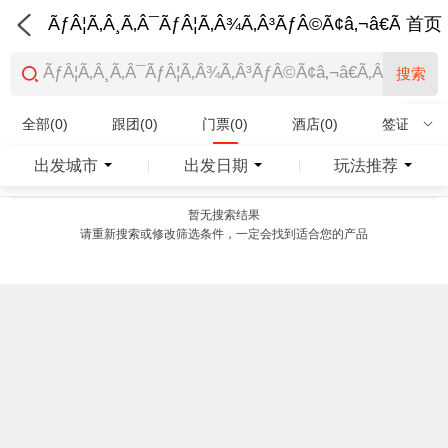
ÃƒÂ¦Ã‚Â¸Ã‚Â¯ÃƒÂ¦Ã‚Â¾Ã‚Â³ÃƒÂ©Ã¢â‚¬â€Ã‚Â¨Ãƒ
首页
搜索
全部(0)
跟团(0)
门票(0)
酒店(0)
签证(0)
特产商品(0)
出发城市
出发日期
玩法推荐
|
|
暂无搜索结果
请重新搜索或修改筛选条件，一定会找到适合您的产品