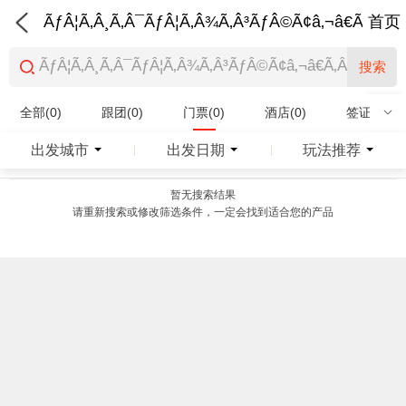
ÃƒÂ¦Ã‚Â¸Ã‚Â¯ÃƒÂ¦Ã‚Â¾Ã‚Â³ÃƒÂ©Ã¢â‚¬â€Ã‚Â¨Ãƒ
首页
搜索
全部(0)
跟团(0)
门票(0)
酒店(0)
签证(0)
特产商品(0)
出发城市
出发日期
玩法推荐
|
|
暂无搜索结果
请重新搜索或修改筛选条件，一定会找到适合您的产品