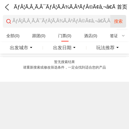
ÃƒÂ¦Ã‚Â¸Ã‚Â¯ÃƒÂ¦Ã‚Â¾Ã‚Â³ÃƒÂ©Ã¢â‚¬â€Ã‚Â¨Ãƒ
首页
搜索
全部(0)
跟团(0)
门票(0)
酒店(0)
签证(0)
特产商品(0)
出发城市
出发日期
玩法推荐
|
|
暂无搜索结果
请重新搜索或修改筛选条件，一定会找到适合您的产品