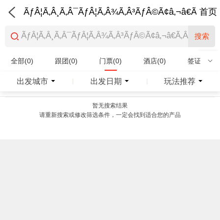
ÃƒÂ¦Ã‚Â¸Ã‚Â¯ÃƒÂ¦Ã‚Â¾Ã‚Â³ÃƒÂ©Ã¢â‚¬â€Ã‚Â¨Ãƒ
首页
搜索
全部(0)
跟团(0)
门票(0)
酒店(0)
签证(0)
特产商品(0)
出发城市
出发日期
玩法推荐
|
|
暂无搜索结果
请重新搜索或修改筛选条件，一定会找到适合您的产品