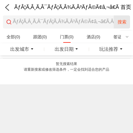
ÃƒÂ¦Ã‚Â¸Ã‚Â¯ÃƒÂ¦Ã‚Â¾Ã‚Â³ÃƒÂ©Ã¢â‚¬â€Ã‚Â¨Ãƒ
首页
搜索
全部(0)
跟团(0)
门票(0)
酒店(0)
签证(0)
特产商品(0)
出发城市
出发日期
玩法推荐
|
|
暂无搜索结果
请重新搜索或修改筛选条件，一定会找到适合您的产品