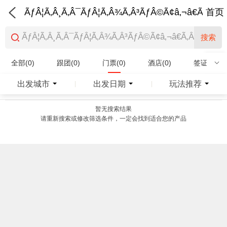
ÃƒÂ¦Ã‚Â¸Ã‚Â¯ÃƒÂ¦Ã‚Â¾Ã‚Â³ÃƒÂ©Ã¢â‚¬â€Ã‚Â¨Ãƒ
首页
搜索
全部(0)
跟团(0)
门票(0)
酒店(0)
签证(0)
特产商品(0)
出发城市
出发日期
玩法推荐
|
|
暂无搜索结果
请重新搜索或修改筛选条件，一定会找到适合您的产品