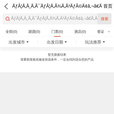
ÃƒÂ¦Ã‚Â¸Ã‚Â¯ÃƒÂ¦Ã‚Â¾Ã‚Â³ÃƒÂ©Ã¢â‚¬â€Ã‚Â¨Ãƒ
首页
搜索
全部(0)
跟团(0)
门票(0)
酒店(0)
签证(0)
特产商品(0)
出发城市
出发日期
玩法推荐
|
|
暂无搜索结果
请重新搜索或修改筛选条件，一定会找到适合您的产品