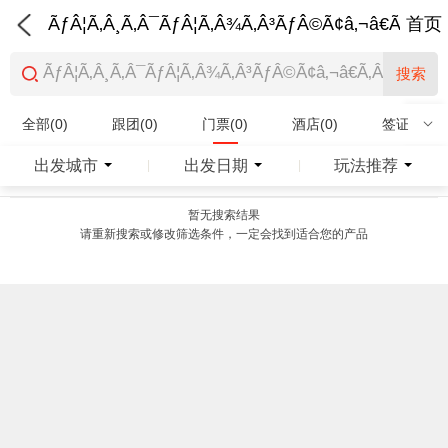
ÃƒÂ¦Ã‚Â¸Ã‚Â¯ÃƒÂ¦Ã‚Â¾Ã‚Â³ÃƒÂ©Ã¢â‚¬â€Ã‚Â¨Ãƒ
首页
搜索
全部(0)
跟团(0)
门票(0)
酒店(0)
签证(0)
特产商品(0)
出发城市
出发日期
玩法推荐
|
|
暂无搜索结果
请重新搜索或修改筛选条件，一定会找到适合您的产品