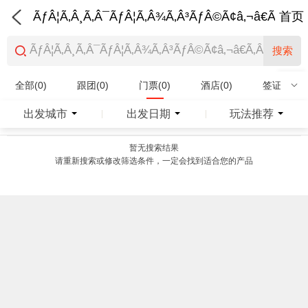
ÃƒÂ¦Ã‚Â¸Ã‚Â¯ÃƒÂ¦Ã‚Â¾Ã‚Â³ÃƒÂ©Ã¢â‚¬â€Ã‚Â¨Ãƒ
首页
搜索
全部(0)
跟团(0)
门票(0)
酒店(0)
签证(0)
特产商品(0)
出发城市
出发日期
玩法推荐
|
|
暂无搜索结果
请重新搜索或修改筛选条件，一定会找到适合您的产品