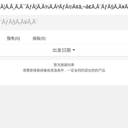
Â¦Ã‚Â¸Ã‚Â¯ÃƒÂ¦Ã‚Â¾Ã‚Â³ÃƒÂ©Ã¢â‚¬â€Ã‚Â¨ÃƒÂ§Ã‚Â¥Ã
预售(0)
保险(0)
出发日期
|
暂无搜索结果
请重新搜索或修改筛选条件，一定会找到适合您的产品