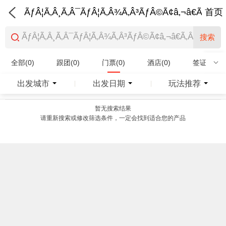
ÃƒÂ¦Ã‚Â¸Ã‚Â¯ÃƒÂ¦Ã‚Â¾Ã‚Â³ÃƒÂ©Ã¢â‚¬â€Ã‚Â¨Ãƒ
首页
搜索
全部(0)
跟团(0)
门票(0)
酒店(0)
签证(0)
特产商品(0)
出发城市
出发日期
玩法推荐
|
|
暂无搜索结果
请重新搜索或修改筛选条件，一定会找到适合您的产品