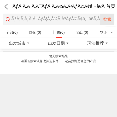
ÃƒÂ¦Ã‚Â¸Ã‚Â¯ÃƒÂ¦Ã‚Â¾Ã‚Â³ÃƒÂ©Ã¢â‚¬â€Ã‚Â¨Ãƒ
首页
搜索
全部(0)
跟团(0)
门票(0)
酒店(0)
签证(0)
特产商品(0)
出发城市
出发日期
玩法推荐
|
|
暂无搜索结果
请重新搜索或修改筛选条件，一定会找到适合您的产品