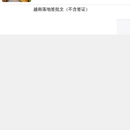
越南落地签批文（不含签证）
柬埔寨个人旅游签证（旅游电子签单次）
土耳其个人旅游签证
新西兰个人旅游签证（最多5年多次）
澳大利亚个人签证转帖签