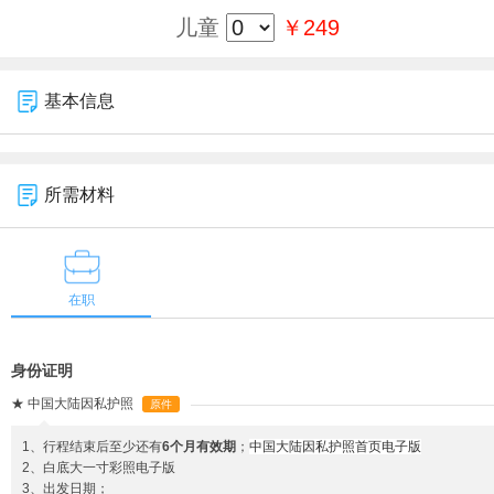
儿童
￥249
基本信息
所需材料
在职
身份证明
★
中国大陆因私护照
原件
1、行程结束后至少还有
6个月有效期
；
中国大陆因私护照首页电子版
2、白底大一寸彩照电子版
3、出发日期；