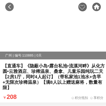
广州 | 编号:110885 | 0天
【直通车】《隐蔽小岛•露台私池•流溪河畔》从化方
圆•云雅酒店、珍稀温泉、桑拿、儿童乐园纯玩二天
【2房1厅，同时4人起订】（带私家池1池水+含早
+无限次珍稀温泉）【满8人以上赠送麻将，数量有
限】
208
积分抵扣
享积分