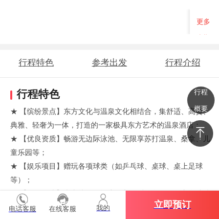
更多
班期
行程特色
参考出发
行程介绍
时间地点
行程
行程特色
概要
★ 【缤纷景点】东方文化与温泉文化相结合，集舒适、高贵、
典雅、轻奢为一体，打造的一家极具东方艺术的温泉酒店；
★ 【优良资质】畅游无边际泳池、无限享苏打温泉、桑拿、儿
童乐园等；
★ 【娱乐项目】赠玩各项球类（如乒乓球、桌球、桌上足球
等）；
★ 【服务保障】专车接送到酒店，入住睡到自然醒，享自助特
立即预订
色早餐；
我的
电话客服
在线客服