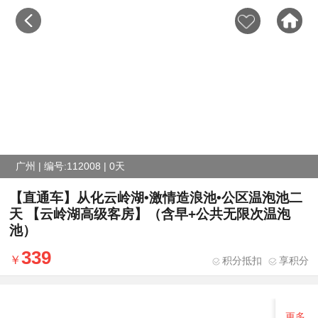
广州 | 编号:112008 | 0天
【直通车】从化云岭湖•激情造浪池•公区温泡池二
天 【云岭湖高级客房】（含早+公共无限次温泡
池）
339
积分抵扣
享积分
更多