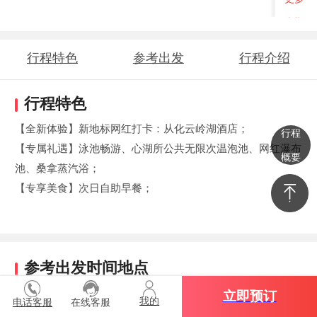
班期
行程特色
参考出发
行程介绍
时间地点
行程特色
【全新体验】新地标网红打卡：从化云岭湖酒店；
行程
【专属礼遇】泳池畅游、心湖所公共无限次温泡池、网红瀑布
概要
池、桑拿蒸汽浴；
【专享美食】次日自助早餐；
参考出发时间地点
立即预订
我的
电话客服
在线客服
09:30 越秀公园C出口（如路段交通管辖，导游通知为准）