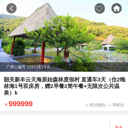
广州 | 编号:116724 | 3天
韶关新丰云天海原始森林度假村 直通车3天（住2晚
林海1号双床房，赠2早餐2简午餐+无限次公共温
泉）k
999999
积分抵扣
享积分
更多