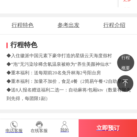
班期
行程特色
参考出发
行程介绍
时间地点
行程特色
◆入住徽派中国元素下豪华打造的星级云天海度假村
行程
◆“泡”无污染珍稀含氡温泉被称为“养生美颜神仙水”
概要
◆重本福利：送每期前20名免升林海2号阳台房
◆重本福利：加量不加价，食足4餐（2简易午餐+2自助早餐）
◆送8人报名赠送福利二选一：自动麻将/包厢ktv（数量有限先
到先得，每团限1副）
参考出发时间地点
立即预订
我的
电话客服
在线客服