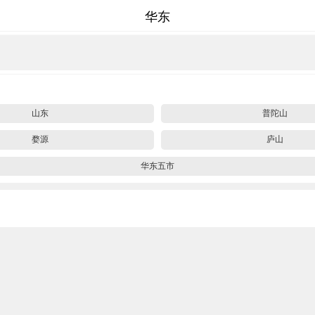
华东
山东
普陀山
婺源
庐山
华东五市