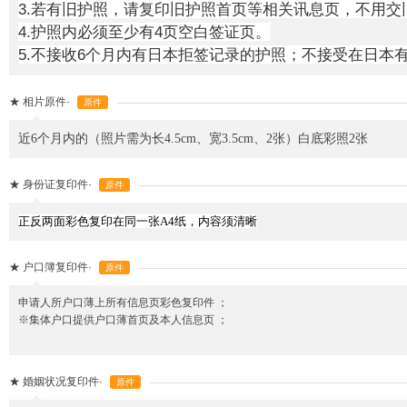
3.若有旧护照，请复印旧护照首页等相关讯息页，不用交
4.护照内必须至少有4页空白签证页。
5.不接收6个月内有日本拒签记录的护照；不接受在日本
★
相片原件·
原件
近
6
个月内的（照片需为长4.5cm、宽3.5cm、2张）
白底彩照
2
张
★
身份证复印件·
原件
正反两面彩色复印在同一张A4纸，内容须清晰
★
户口簿复印件·
原件
申请人所户口薄上所有信息页彩色复印件 ；
※集体户口提供户口薄首页及本人信息页 ；
★
婚姻状况复印件·
原件