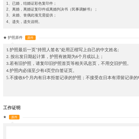
1、已婚，结婚证彩色复印件；
2、离婚，离婚证复印件或离婚判决书（民事调解书）；
3、未婚、丧偶此项无需提供；
4、遗失，遗失说明。
★
护照原件
原件
1.
护照最后一页
“
持照人签名
”
处用正楷写上自己的中文姓名
;
2.
按出发日期起计算，护照有效期为
6
个月或以上；
3.
若有旧护照，请复印旧护照首页等相关讯息页，不用交旧护照。
4
4.
护照内必须至少有
页空白签证页。
5.
不接收
6
个月内有日本拒签记录的护照；不接受在日本有滞留记录的
工作证明
★
原件