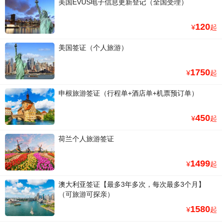
美国EVUS电子信息更新登记（全国受理）
120
¥
起
美国签证（个人旅游）
1750
¥
起
申根旅游签证（行程单+酒店单+机票预订单）
450
¥
起
荷兰个人旅游签证
1499
¥
起
澳大利亚签证【最多3年多次，每次最多3个月】
（可旅游可探亲）
1580
¥
起