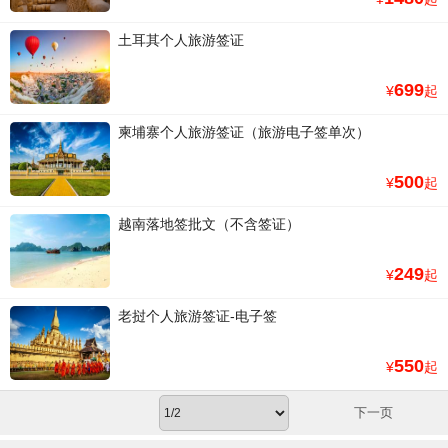
土耳其个人旅游签证
699
¥
起
柬埔寨个人旅游签证（旅游电子签单次）
500
¥
起
越南落地签批文（不含签证）
249
¥
起
老挝个人旅游签证-电子签
550
¥
起
下一页